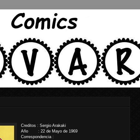
Creditos : Sergio Arakaki
Año : 22 de Mayo de 1969
Correspondencia :